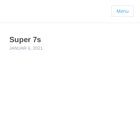
Menu
Super 7s
JANUAR 6, 2021