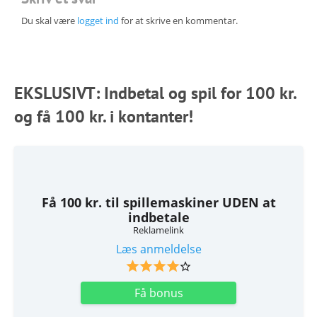
Du skal være
logget ind
for at skrive en kommentar.
EKSLUSIVT: Indbetal og spil for 100 kr.
og få 100 kr. i kontanter!
Få 100 kr. til spillemaskiner UDEN at
indbetale
Reklamelink
Læs anmeldelse
Få bonus