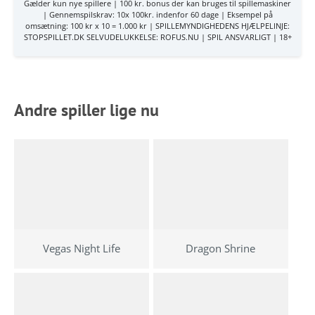
Gælder kun nye spillere | 100 kr. bonus der kan bruges til spillemaskiner
| Gennemspilskrav: 10x 100kr. indenfor 60 dage | Eksempel på
omsætning: 100 kr x 10 = 1.000 kr | SPILLEMYNDIGHEDENS HJÆLPELINJE:
STOPSPILLET.DK SELVUDELUKKELSE: ROFUS.NU | SPIL ANSVARLIGT | 18+
Andre spiller lige nu
Vegas Night Life
Dragon Shrine