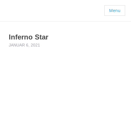
Menu
Inferno Star
JANUAR 6, 2021