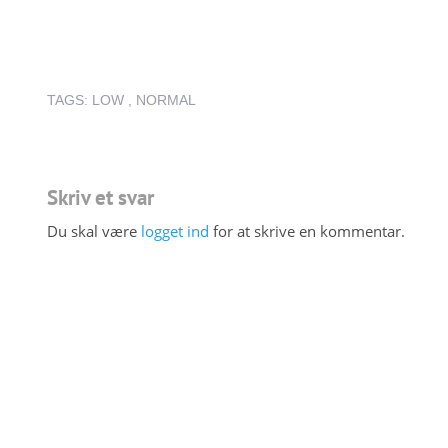
TAGS:
LOW
,
NORMAL
Skriv et svar
Du skal være
logget ind
for at skrive en kommentar.