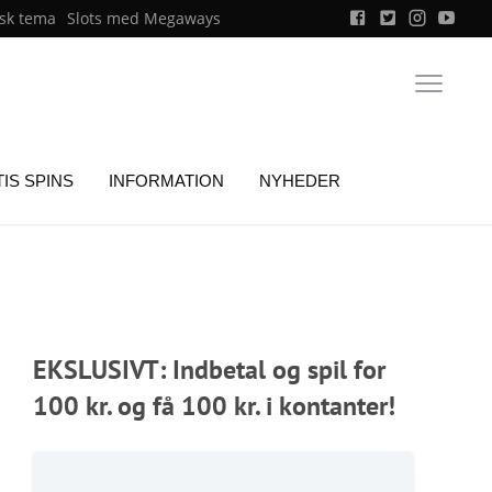
rsk tema
Slots med Megaways
IS SPINS
INFORMATION
NYHEDER
EKSLUSIVT: Indbetal og spil for
100 kr. og få 100 kr. i kontanter!