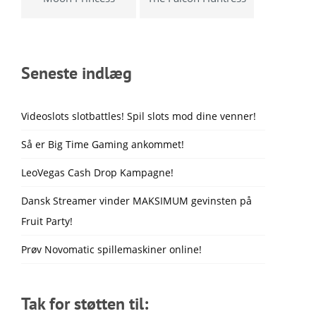
Seneste indlæg
Videoslots slotbattles! Spil slots mod dine venner!
Så er Big Time Gaming ankommet!
LeoVegas Cash Drop Kampagne!
Dansk Streamer vinder MAKSIMUM gevinsten på
Fruit Party!
Prøv Novomatic spillemaskiner online!
Tak for støtten til: