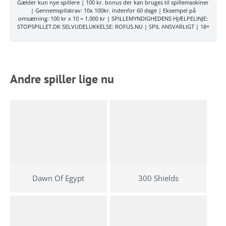
Gælder kun nye spillere | 100 kr. bonus der kan bruges til spillemaskiner
| Gennemspilskrav: 10x 100kr. indenfor 60 dage | Eksempel på
omsætning: 100 kr x 10 = 1.000 kr | SPILLEMYNDIGHEDENS HJÆLPELINJE:
STOPSPILLET.DK SELVUDELUKKELSE: ROFUS.NU | SPIL ANSVARLIGT | 18+
Andre spiller lige nu
Dawn Of Egypt
300 Shields