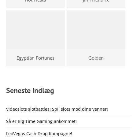
Egyptian Fortunes
Golden
Seneste indlæg
Videoslots slotbattles! Spil slots mod dine venner!
Så er Big Time Gaming ankommet!
LeoVegas Cash Drop Kampagne!