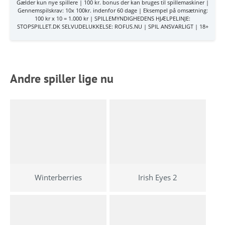
Gælder kun nye spillere | 100 kr. bonus der kan bruges til spillemaskiner |
Gennemspilskrav: 10x 100kr. indenfor 60 dage | Eksempel på omsætning:
100 kr x 10 = 1.000 kr | SPILLEMYNDIGHEDENS HJÆLPELINJE:
STOPSPILLET.DK SELVUDELUKKELSE: ROFUS.NU | SPIL ANSVARLIGT | 18+
Andre spiller lige nu
Winterberries
Irish Eyes 2