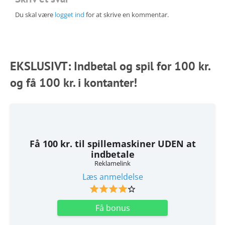
Du skal være
logget ind
for at skrive en kommentar.
EKSLUSIVT: Indbetal og spil for 100 kr.
og få 100 kr. i kontanter!
Få 100 kr. til spillemaskiner UDEN at
indbetale
Reklamelink
Læs anmeldelse
Få bonus