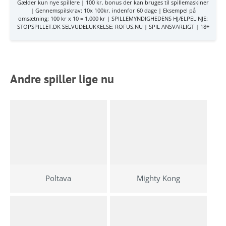
Gælder kun nye spillere | 100 kr. bonus der kan bruges til spillemaskiner
| Gennemspilskrav: 10x 100kr. indenfor 60 dage | Eksempel på
omsætning: 100 kr x 10 = 1.000 kr | SPILLEMYNDIGHEDENS HJÆLPELINJE:
STOPSPILLET.DK SELVUDELUKKELSE: ROFUS.NU | SPIL ANSVARLIGT | 18+
Andre spiller lige nu
Poltava
Mighty Kong