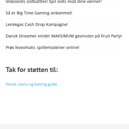
Videoslots slotbattles! Spil slots mod dine venner!
Så er Big Time Gaming ankommet!
LeoVegas Cash Drop Kampagne!
Dansk Streamer vinder MAKSIMUM gevinsten på Fruit Party!
Prøv Novomatic spillemaskiner online!
Tak for støtten til:
Dansk casino og betting guide