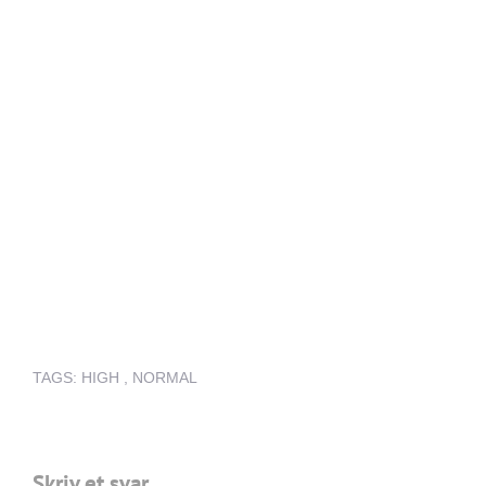
TAGS:
HIGH
,
NORMAL
Skriv et svar