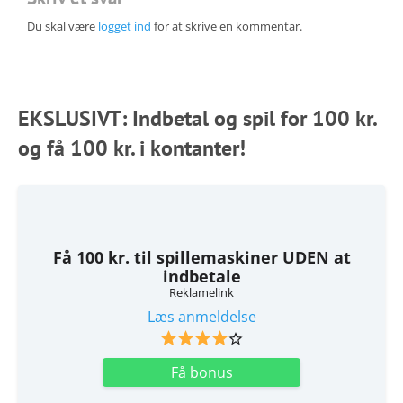
Du skal være
logget ind
for at skrive en kommentar.
EKSLUSIVT: Indbetal og spil for 100 kr.
og få 100 kr. i kontanter!
Få 100 kr. til spillemaskiner UDEN at
indbetale
Reklamelink
Læs anmeldelse
Få bonus