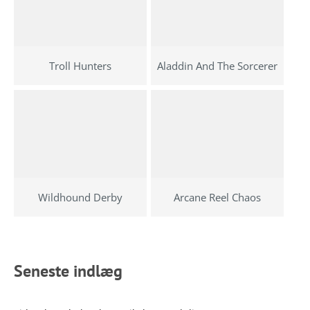
Troll Hunters
Aladdin And The Sorcerer
Wildhound Derby
Arcane Reel Chaos
Seneste indlæg