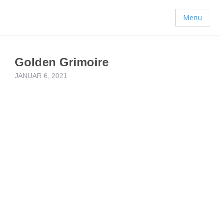
Menu
Golden Grimoire
JANUAR 6, 2021