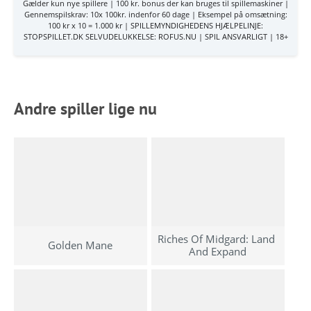
Gælder kun nye spillere | 100 kr. bonus der kan bruges til spillemaskiner |
Gennemspilskrav: 10x 100kr. indenfor 60 dage | Eksempel på omsætning:
100 kr x 10 = 1.000 kr | SPILLEMYNDIGHEDENS HJÆLPELINJE:
STOPSPILLET.DK SELVUDELUKKELSE: ROFUS.NU | SPIL ANSVARLIGT | 18+
Andre spiller lige nu
Riches Of Midgard: Land 
Golden Mane
And Expand