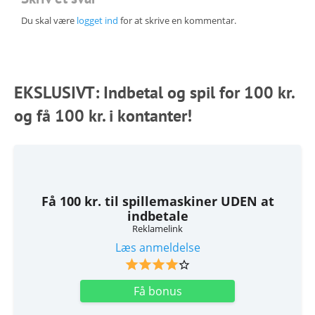
Du skal være
logget ind
for at skrive en kommentar.
EKSLUSIVT: Indbetal og spil for 100 kr.
og få 100 kr. i kontanter!
Få 100 kr. til spillemaskiner UDEN at
indbetale
Reklamelink
Læs anmeldelse
Få bonus